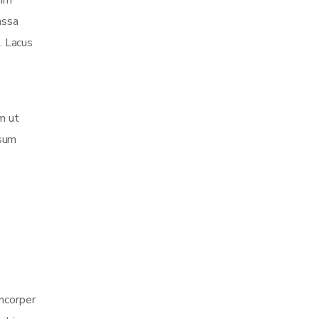
nim
assa
. Lacus
m ut
psum
amcorper