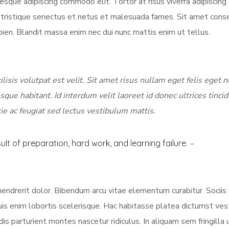
tesque adipiscing commodo elit. Tortor at risus viverra adipiscing 
i tristique senectus et netus et malesuada fames. Sit amet cons
pien. Blandit massa enim nec dui nunc mattis enim ut tellus.
ilisis volutpat est velit. Sit amet risus nullam eget felis eget n
sque habitant. Id interdum velit laoreet id donec ultrices tinci
ie ac feugiat sed lectus vestibulum mattis.
sult of preparation, hard work, and learning failure.
–
hendrerit dolor. Bibendum arcu vitae elementum curabitur. Socii
quis enim lobortis scelerisque. Hac habitasse platea dictumst ve
dis parturient montes nascetur ridiculus. In aliquam sem fringilla 