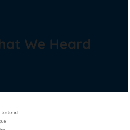
What We Heard
tortor id
ique