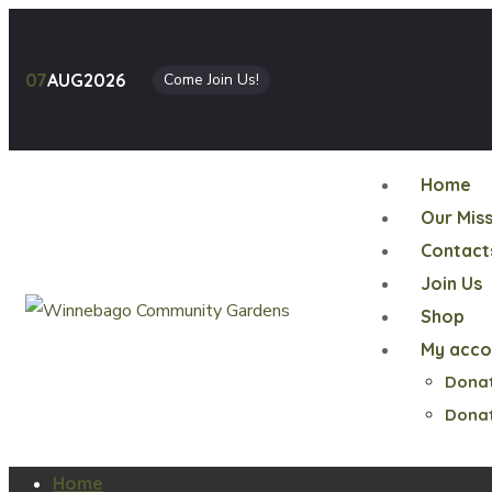
07
AUG
2026
Come Join Us!
Home
Our Mis
Contact
Join Us
Shop
My acco
Donat
Dona
Home