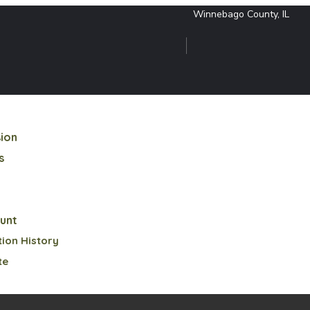
Winnebago County, IL
sion
s
unt
ion History
te