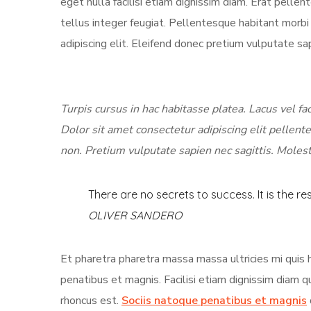
eget nulla facilisi etiam dignissim diam. Erat pellen
tellus integer feugiat. Pellentesque habitant morb
adipiscing elit. Eleifend donec pretium vulputate sa
Turpis cursus in hac habitasse platea. Lacus vel fac
Dolor sit amet consectetur adipiscing elit pellente
non. Pretium vulputate sapien nec sagittis. Molest
There are no secrets to success. It is the re
OLIVER SANDERO
Et pharetra pharetra massa massa ultricies mi quis 
penatibus et magnis. Facilisi etiam dignissim diam 
rhoncus est.
Sociis natoque penatibus et magnis