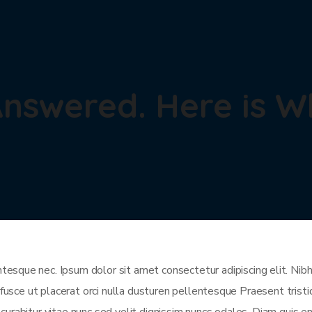
Answered. Here is 
sque nec. Ipsum dolor sit amet consectetur adipiscing elit. Nibh 
 fusce ut placerat orci nulla dusturen pellentesque Praesent trist