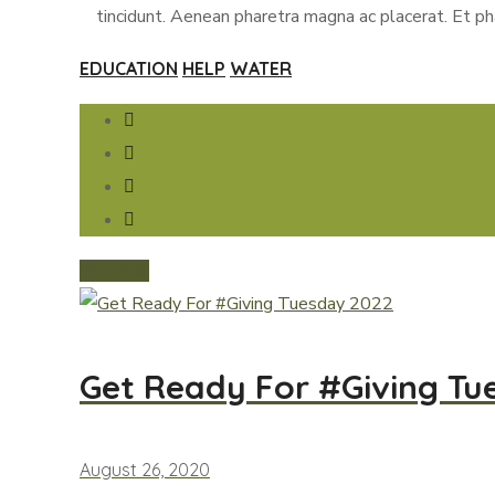
tincidunt. Aenean pharetra magna ac placerat. Et ph
EDUCATION
HELP
WATER
48
Likes
Get Ready For #Giving Tu
August 26, 2020