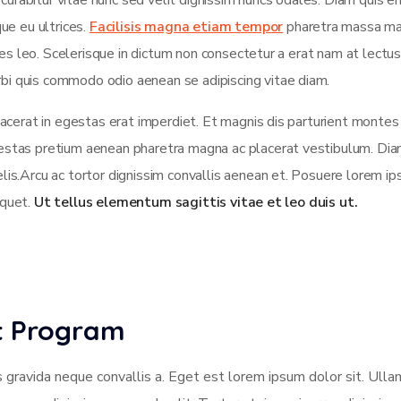
urabitur vitae nunc sed velit dignissim nuncs odales. Diam quis e
que eu ultrices.
Facilisis magna etiam tempor
pharetra massa m
icies leo. Scelerisque in dictum non consectetur a erat nam at lectus
bi quis commodo odio aenean se adipiscing vitae diam.
placerat in egestas erat imperdiet. Et magnis dis parturient montes
gestas pretium aenean pharetra magna ac placerat vestibulum. Dia
elis.Arcu ac tortor dignissim convallis aenean et. Posuere lorem i
liquet.
Ut tellus elementum sagittis vitae et leo duis ut.
nt Program
s gravida neque convallis a. Eget est lorem ipsum dolor sit. Ull