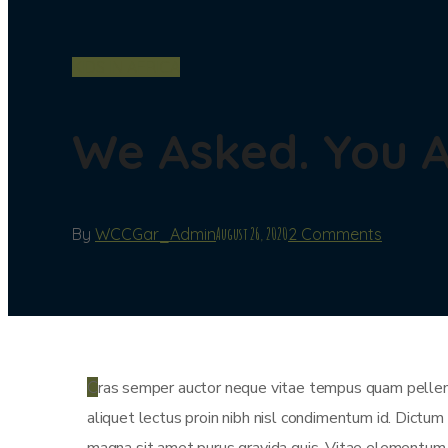
KIDS IN AFRICA
We Asked. You 
By
WCCGar_Admin
August 26, 2020
2 Comments
C
ras semper auctor neque vitae tempus quam pellente
aliquet lectus proin nibh nisl condimentum id. Dictum