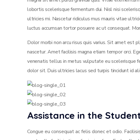
magna sit amet purus gravida quis. Vitae elementum c
lobortis scelerisque fermentum dui. Nisl nisi sceleris
ultricies mi. Nascetur ridiculus mus mauris vitae ultr
luctus accumsan tortor posuere ac ut consequat. Mor
Dolor morbi non arcu risus quis varius. Sit amet est 
nascetur. Amet facilisis magna etiam tempor orci. E
venenatis tellus in metus vulputate eu scelerisque f
dolor sit. Duis ultricies lacus sed turpis tincidunt id a
Assistance in the Stude
Congue eu consequat ac felis donec et odio. Facilisi