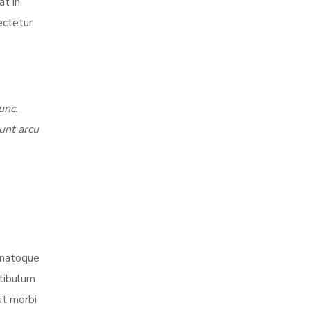
at in
ectetur
unc.
dunt arcu
s natoque
stibulum
ut morbi